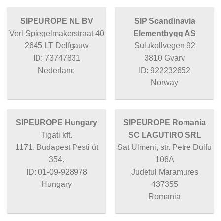
SIPEUROPE NL BV
SIP Scandinavia
Verl Spiegelmakerstraat 40
Elementbygg AS
2645 LT Delfgauw
Sulukollvegen 92
ID: 73747831
3810 Gvarv
Nederland
ID: 922232652
Norway
SIPEUROPE Hungary
SIPEUROPE Romania
Tigati kft.
SC LAGUTIRO SRL
1171. Budapest Pesti út
Sat Ulmeni, str. Petre Dulfu
354.
106A
ID: 01-09-928978
Judetul Maramures
Hungary
437355
Romania