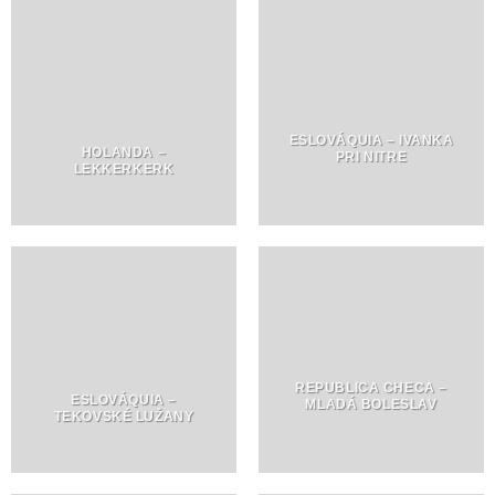
ESLOVÁQUIA – IVANKA
HOLANDA –
PRI NITRE
LEKKERKERK
REPUBLICA CHECA –
ESLOVÁQUIA –
MLADÁ BOLESLAV
TEKOVSKÉ LUŽANY